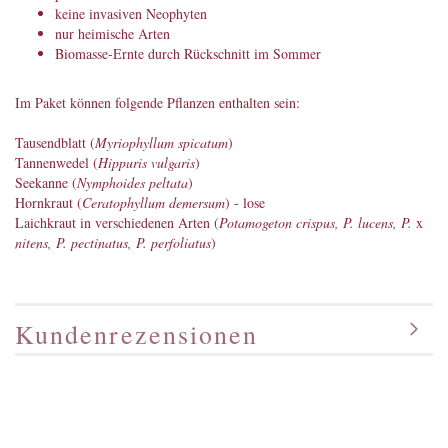
keine invasiven Neophyten
nur heimische Arten
Biomasse-Ernte durch Rückschnitt im Sommer
Im Paket können folgende Pflanzen enthalten sein:
Tausendblatt (
Myriophyllum spicatum
)
Tannenwedel (
Hippuris vulgaris
)
Seekanne (
Nymphoides peltata
)
Hornkraut (
Ceratophyllum demersum
) - lose
Laichkraut in verschiedenen Arten (
Potamogeton crispus, P. lucens, P.
x
nitens, P. pectinatus, P. perfoliatus
)
Kundenrezensionen