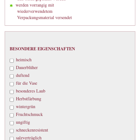
werden vorrangig mit
wiederverwendetem
Verpackungsmaterial versendet
BESONDERE
BESONDERE EIGENSCHAFTEN
EIGENSCHAFTEN
heimisch
Dauerblüher
duftend
für die Vase
besonderes Laub
Herbstfärbung
wintergrün
Fruchtschmuck
ungiftig
schneckenresistent
salzverträglich