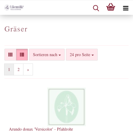
Gräser
Sortieren nach
pro Seite
Sortieren nach
24 pro Seite
1
2
»
Arundo donax 'Versicolor' - Pfahlrohr