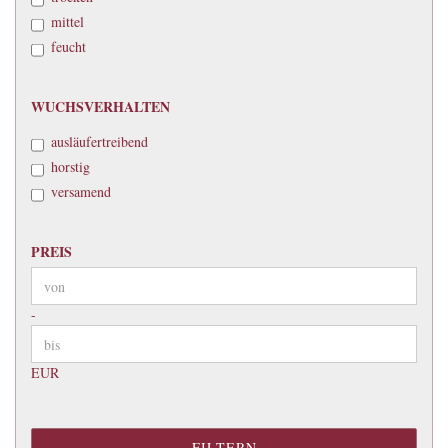
mittel
feucht
WUCHSVERHALTEN
WUCHSVERHALTEN
ausläufertreibend
horstig
versamend
PREIS
PREIS
Preis bis
-
EUR
FILTERN