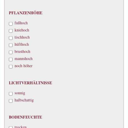
PFLANZENHÖHE
PFLANZENHÖHE
fußhoch
kniehoch
tischhoch
hüfthoch
brusthoch
mannshoch
noch höher
LICHTVERHÄLTNISSE
LICHTVERHÄLTNISSE
sonnig
halbschattig
BODENFEUCHTE
BODENFEUCHTE
trocken