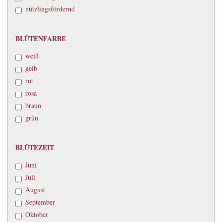
nützlingsfördernd
BLÜTENFARBE
BLÜTENFARBE
weiß
gelb
rot
rosa
braun
grün
BLÜTEZEIT
BLÜTEZEIT
Juni
Juli
August
September
Oktober