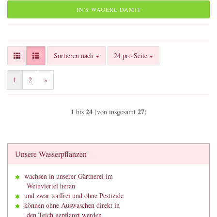
IN'S WAGERL DAMIT
Sortieren nach
pro Seite
Sortieren nach
24 pro Seite
1
2
»
1
24
27
bis
(von insgesamt
)
Unsere Wasserpflanzen
wachsen in unserer Gärtnerei im
Weinviertel heran
und zwar torffrei und ohne Pestizide
können ohne Auswaschen direkt in
den Teich gepflanzt werden