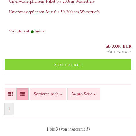
Unterwasserpflanzen-Paket bis 200cm Wassertiefe
Unterwasserpflanzen-Mix für 50-200 cm Wassertiefe
Verfügbarkeit:
lagernd
ab 33,00 EUR
inkl. 13% MwSt.
ZUM ARTIKEL
Sortieren nach
pro Seite
Sortieren nach
24 pro Seite
1
1
3
3
bis
(von insgesamt
)