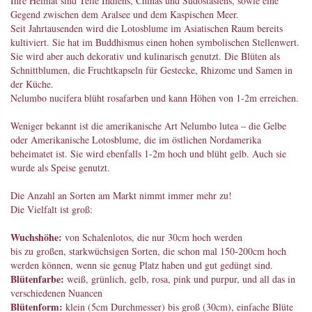
Ihre Heimat sind Teile Indiens, Chinas und Südostasiens, sowie eine
Gegend zwischen dem Aralsee und dem Kaspischen Meer.
Seit Jahrtausenden wird die Lotosblume im Asiatischen Raum bereits
kultiviert. Sie hat im Buddhismus einen hohen symbolischen Stellenwert.
Sie wird aber auch dekorativ und kulinarisch genutzt. Die Blüten als
Schnittblumen, die Fruchtkapseln für Gestecke, Rhizome und Samen in
der Küche.
Nelumbo nucifera blüht rosafarben und kann Höhen von 1-2m erreichen.
Weniger bekannt ist die amerikanische Art Nelumbo lutea – die Gelbe
oder Amerikanische Lotosblume, die im östlichen Nordamerika
beheimatet ist. Sie wird ebenfalls 1-2m hoch und blüht gelb. Auch sie
wurde als Speise genutzt.
Die Anzahl an Sorten am Markt nimmt immer mehr zu!
Die Vielfalt ist groß:
Wuchshöhe:
von Schalenlotos, die nur 30cm hoch werden
bis zu großen, starkwüchsigen Sorten, die schon mal 150-200cm hoch
werden können, wenn sie genug Platz haben und gut gedüngt sind.
Blütenfarbe:
weiß, grünlich, gelb, rosa, pink und purpur, und all das in
verschiedenen Nuancen
Blütenform:
klein (5cm Durchmesser) bis groß (30cm), einfache Blüte