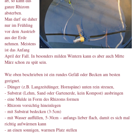
ab, so kann das
ganze Rhizom
absterben.
Man darf sie daher
nur im Frühling
vor dem Austrieb
aus der Erde
nehmen. Meistens
ist das Anfang
April der Fall. In besonders milden Wintern kann es aber auch Mitte
März schon zu spät sein.
Wie oben beschrieben ist ein rundes Gefäß oder Becken am besten
geeignet.
- Dünger (z.B. Langzeitdünger, Hornspäne) unten rein streuen,
- Substrat (Lehm, Sand oder Gartenerde, kein Kompost) ausbringen
- eine Mulde in Form des Rhizoms formen
- Rhizom vorsichtig hineinlegen
- mit Substrat bedecken (3-5cm)
- mit Wasser auffüllen, 5-30cm – anfangs lieber flach, damit es sich mal
richtig aufwärmen kann
- an einen sonnigen, warmen Platz stellen