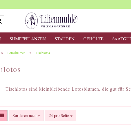
Suche...
N
SUMPFPFLANZEN
STAUDEN
GEHÖLZE
SAATGU
»
»
Lotosblumen
Tischlotos
hlotos
Tischlotos sind kleinbleibende Lotosblumen, die gut für Sc
Sortieren nach
pro Seite
Sortieren nach
24 pro Seite