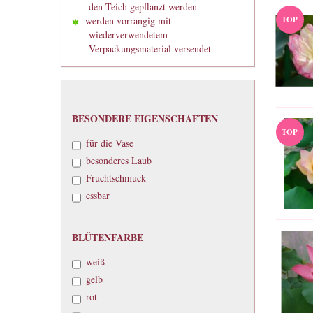
den Teich gepflanzt werden
werden vorrangig mit
TOP
wiederverwendetem
Verpackungsmaterial versendet
BESONDERE
BESONDERE EIGENSCHAFTEN
EIGENSCHAFTEN
TOP
für die Vase
besonderes Laub
Fruchtschmuck
essbar
BLÜTENFARBE
BLÜTENFARBE
weiß
gelb
rot