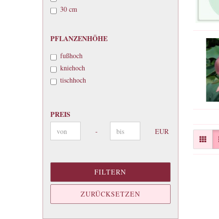
30 cm
PFLANZENHÖHE
PFLANZENHÖHE
fußhoch
kniehoch
tischhoch
PREIS
PREIS
Preis bis
-
EUR
FILTERN
ZURÜCKSETZEN