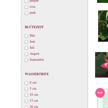
purpur
rosa
pink
BLÜTEZEIT
BLÜTEZEIT
Mai
Juni
Juli
August
September
WASSERTIEFE
WASSERTIEFE
0 cm
5 cm
TOP
10 cm
15 cm
20 cm