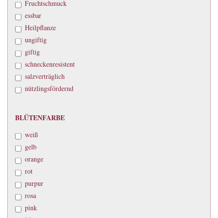
Fruchtschmuck
essbar
Heilpflanze
ungiftig
giftig
schneckenresistent
salzverträglich
nützlingsfördernd
BLÜTENFARBE
BLÜTENFARBE
weiß
gelb
orange
rot
purpur
rosa
pink