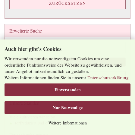
ZURÜCKSETZEN
Erweiterte Suche
Erweiterte
Auch hier gibt's Cookies
Suche
Wir verwenden nur die notwendigsten Cookies um eine
SUCHEN
ordentliche Funktionsweise der Website zu gewährleisten, und
unser Angebot nutzerfreundlich zu gestalten.
ERWEITERTE SUCHE
Weitere Informationen finden Sie in unserer
Datenschutzerklärung
.
Einverstanden
Unsere Stauden
Nur Notwendige
Viele kultivieren wir selbst:
torfreduziert und ohne Pestizide
Weitere Informationen
Einiges kaufen wir zu: