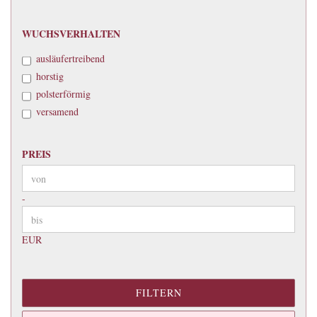
WUCHSVERHALTEN
WUCHSVERHALTEN
ausläufertreibend
horstig
polsterförmig
versamend
PREIS
PREIS
Preis bis
-
EUR
FILTERN