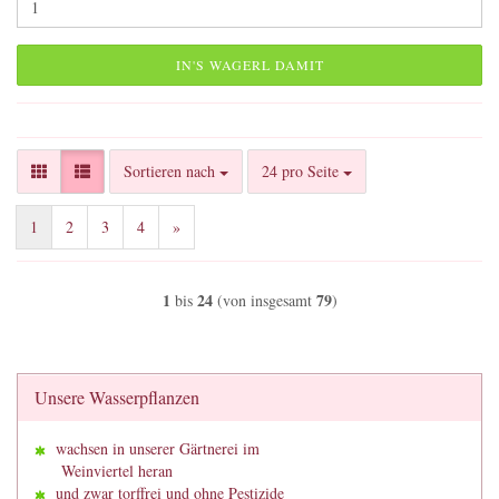
IN'S WAGERL DAMIT
Sortieren nach
pro Seite
Sortieren nach
24 pro Seite
1
2
3
4
»
1
24
79
bis
(von insgesamt
)
Unsere Wasserpflanzen
wachsen in unserer Gärtnerei im
Weinviertel heran
und zwar torffrei und ohne Pestizide