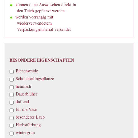
können ohne Auswaschen direkt in
den Teich gepflanzt werden
werden vorrangig mit
wiederverwendetem
Verpackungsmaterial versendet
BESONDERE
BESONDERE EIGENSCHAFTEN
EIGENSCHAFTEN
Bienenweide
Schmetterlingspflanze
heimisch
Dauerblüher
duftend
für die Vase
besonderes Laub
Herbstfärbung
wintergrün