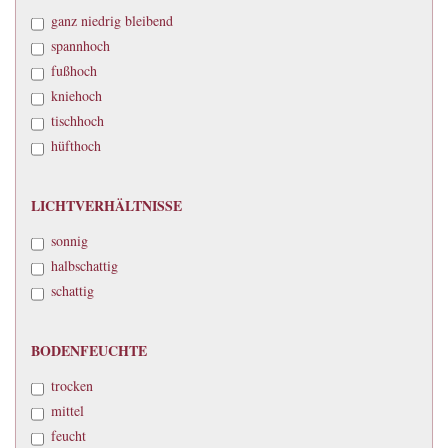
ganz niedrig bleibend
spannhoch
fußhoch
kniehoch
tischhoch
hüfthoch
LICHTVERHÄLTNISSE
LICHTVERHÄLTNISSE
sonnig
halbschattig
schattig
BODENFEUCHTE
BODENFEUCHTE
trocken
mittel
feucht