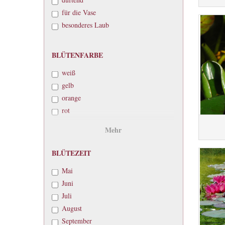
für die Vase
besonderes Laub
BLÜTENFARBE
BLÜTENFARBE
weiß
gelb
orange
rot
purpur
Mehr
pfirsich
rosa
BLÜTEZEIT
BLÜTEZEIT
pink
Mai
schwarz
Juni
Juli
August
September