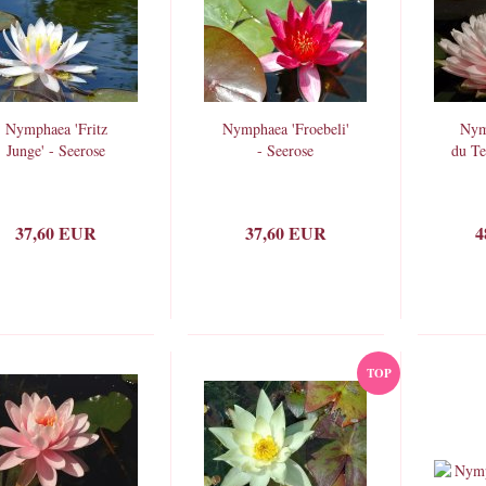
Nymphaea 'Fritz
Nymphaea 'Froebeli'
Nym
Junge' - Seerose
- Seerose
du Te
37,60 EUR
37,60 EUR
4
TOP