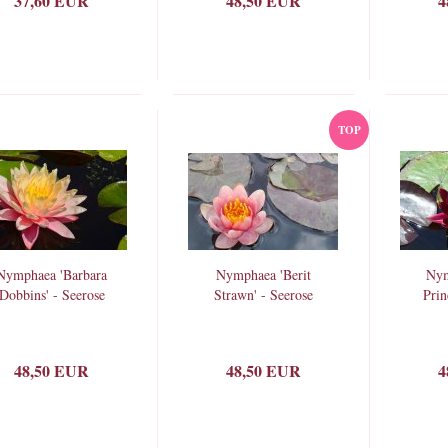
37,60 EUR
48,50 EUR
4
TOP
Nymphaea 'Barbara
Nymphaea 'Berit
Nym
Dobbins' - Seerose
Strawn' - Seerose
Prin
48,50 EUR
48,50 EUR
4