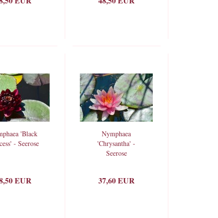
8,50 EUR
48,50 EUR
phaea 'Black
Nymphaea
cess' - Seerose
'Chrysantha' -
Seerose
8,50 EUR
37,60 EUR