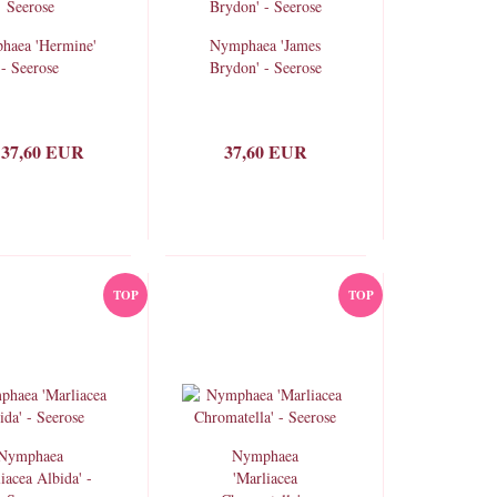
haea 'Hermine'
Nymphaea 'James
- Seerose
Brydon' - Seerose
 37,60 EUR
37,60 EUR
TOP
TOP
Nymphaea
Nymphaea
iacea Albida' -
'Marliacea