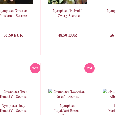
Nymphaea 'Gruß an
Nymphaea 'Helvola'
Nymp
Potsdam' - Seerose
- Zwerg-Seerose
37,60 EUR
48,50 EUR
ab
TOP
TOP
Nymphaea 'Joey
Nymphaea
Tomocik' - Seerose
'Laydekeri Rosea' -
'Marl