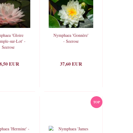
phaea 'Gloire
Nymphaea 'Gonnère'
mple-sur-Lot' -
- Seerose
Seerose
8,50 EUR
37,60 EUR
TOP