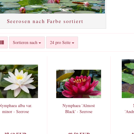
Seerosen nach Farbe sortiert
Sortieren nach
pro Seite
Sortieren nach
24 pro Seite
Nymphaea alba var.
Nymphaea 'Almost
minor - Seerose
Black' - Seerose
'Andr