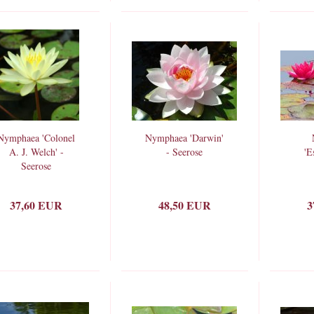
Nymphaea 'Colonel
Nymphaea 'Darwin'
A. J. Welch' -
- Seerose
'E
Seerose
37,60 EUR
48,50 EUR
3