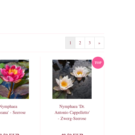
1
2
3
»
TOP
Nymphaea
Nymphaea 'Dr.
eana' - Seerose
Antonio Cappelletto'
- Zwerg-Seerose