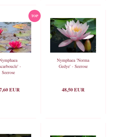
TOP
Nymphaea
Nymphaea 'Norma
scarboucle' -
Gedye' - Seerose
Seerose
7,60 EUR
48,50 EUR