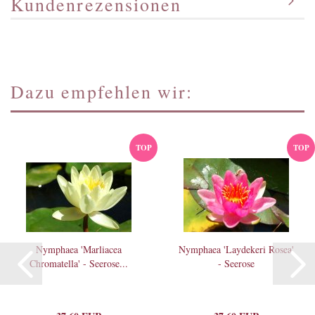
Kundenrezensionen
Dazu empfehlen wir:
TOP
TOP
Nymphaea 'Marliacea
Nymphaea 'Laydekeri Rosea'
Chromatella' - Seerose...
- Seerose