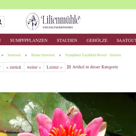
Suche...
N
SUMPFPFLANZEN
STAUDEN
GEHÖLZE
SAATGU
»
»
»
Seerosen
Kleine Seerosen
Nymphaea 'Laydekeri Rosea' - Seerose
21
Artikel in dieser Kategorie
r
« zurück
weiter »
Letzter »