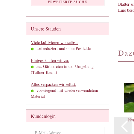
ERWEITERTE SUCHE
Blätter s
Eine beso
Unsere Stauden
Viele kultivieren wir selbst:
torfreduziert und ohne Pestizide
Daz
Einiges kaufen wir zu:
aus Gärtnereien in der Umgebung
(Tullner Raum)
Alles verpacken wir selbst:
vorwiegend mit wiederverwendetem
Material
Kundenlogin
Nym
E-