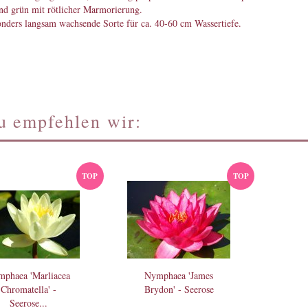
ind grün mit rötlicher Marmorierung.
nders langsam wachsende Sorte für ca. 40-60 cm Wassertiefe.
u empfehlen wir:
TOP
TOP
phaea 'Marliacea
Nymphaea 'James
Chromatella' -
Brydon' - Seerose
Seerose...