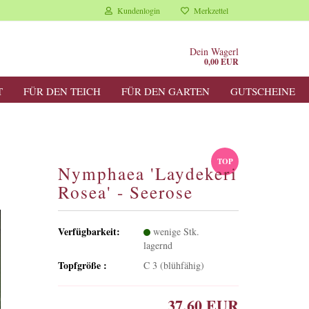
Kundenlogin
Merkzettel
Dein Wagerl
0,00 EUR
T
FÜR DEN TEICH
FÜR DEN GARTEN
GUTSCHEINE
TOP
Nymphaea 'Laydekeri
Rosea' - Seerose
Verfügbarkeit:
wenige Stk.
lagernd
Topfgröße :
C 3 (blühfähig)
37,60 EUR