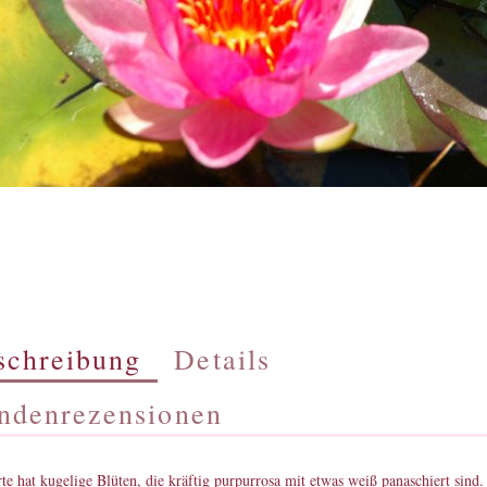
schreibung
Details
ndenrezensionen
te hat kugelige Blüten, die kräftig purpurrosa mit etwas weiß panaschiert sind.