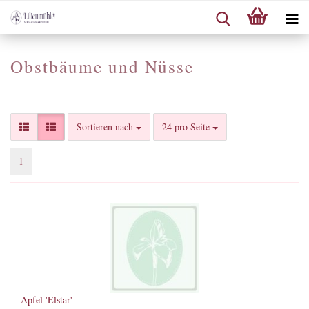
Obstbäume und Nüsse
Sortieren nach
pro Seite
Sortieren nach
24 pro Seite
1
Apfel 'Elstar'