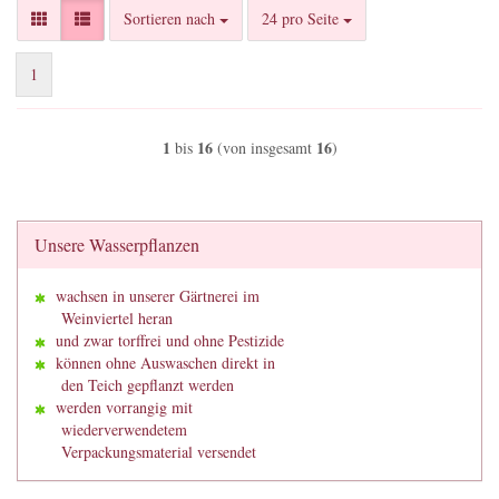
Sortieren nach
pro Seite
Sortieren nach
24 pro Seite
1
1
16
16
bis
(von insgesamt
)
Unsere Wasserpflanzen
wachsen in unserer Gärtnerei im
Weinviertel heran
und zwar torffrei und ohne Pestizide
können ohne Auswaschen direkt in
den Teich gepflanzt werden
werden vorrangig mit
wiederverwendetem
Verpackungsmaterial versendet