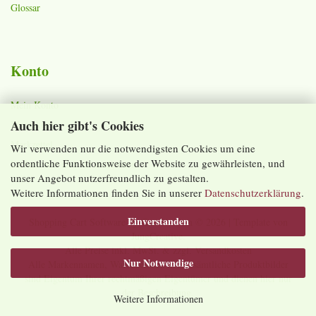
Glossar
Konto
Mein Konto
Auch hier gibt's Cookies
Warenkorb
Merkzettel
Wir verwenden nur die notwendigsten Cookies um eine
ordentliche Funktionsweise der Website zu gewährleisten, und
Lieferzeiten und Versandkosten
unser Angebot nutzerfreundlich zu gestalten.
Weitere Informationen finden Sie in unserer
Datenschutzerklärung
.
Einverstanden
Shopping Cart Software
by Gambio.com © 2026 | Template von
JungCreative
.
Alle Preise inkl. MwSt. & zzgl. Versandkosten
Nur Notwendige
Alle Markennamen, Warenzeichen sowie sämtliche Produktbilder
sind Eigentum Ihrer rechtmäßigen Eigentümer und dienen hier nur
der Beschreibung.
Weitere Informationen