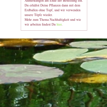
Anmerkungen am Ende der Bestellung ein.
Du erhältst Deine Pflanzen dann mit dem
Erdballen ohne Topf, und wir verwenden
unsere Töpfe wieder.
Mehr zum Thema Nachhaltigkeit und wie
wir arbeiten findest Du
hier
.