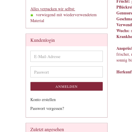
Frucht:
g
Pflückrei
Alles verpacken wir selbst:
Genussre
vorwiegend mit wiederverwendetem
Geschma
Material
Verwend
Wuchs:
Krankhei
Kundenlogin
Ansprüc
frischer,
E-
sonnig bi
Mail-
Adresse
Herkunf
Passwort
ANMELDEN
Konto erstellen
Passwort vergessen?
Zuletzt angesehen