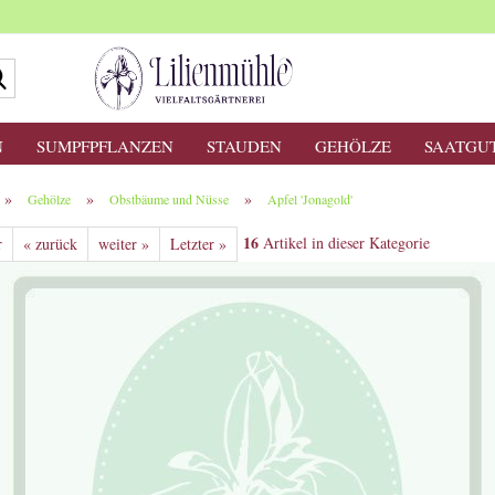
Suche...
N
SUMPFPFLANZEN
STAUDEN
GEHÖLZE
SAATGU
»
»
»
Gehölze
Obstbäume und Nüsse
Apfel 'Jonagold'
16
Artikel in dieser Kategorie
r
« zurück
weiter »
Letzter »