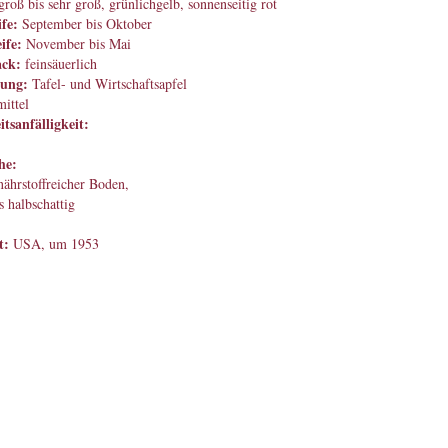
roß bis sehr groß, grünlichgelb, sonnenseitig rot
fe:
September bis Oktober
ife:
November bis Mai
ck:
feinsäuerlich
ung:
Tafel- und Wirtschaftsapfel
mittel
tsanfälligkeit:
he:
 nährstoffreicher Boden,
s halbschattig
t:
USA, um 1953