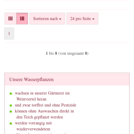
Sortieren nach
pro Seite
Sortieren nach
24 pro Seite
1
1
8
8
bis
(von insgesamt
)
Unsere Wasserpflanzen
wachsen in unserer Gärtnerei im
Weinviertel heran
und zwar torffrei und ohne Pestizide
können ohne Auswaschen direkt in
den Teich gepflanzt werden
werden vorrangig mit
wiederverwendetem