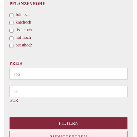
PFLANZENHÖHE
PFLANZENHÖHE
fußhoch
kniehoch
tischhoch
hüfthoch
brusthoch
PREIS
PREIS
Preis bis
-
EUR
FILTERN
ZURÜCKSETZEN