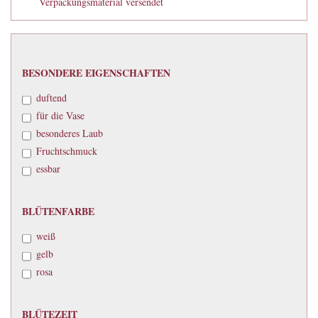
Verpackungsmaterial versendet
BESONDERE
BESONDERE EIGENSCHAFTEN
EIGENSCHAFTEN
duftend
für die Vase
besonderes Laub
Fruchtschmuck
essbar
BLÜTENFARBE
BLÜTENFARBE
weiß
gelb
rosa
BLÜTEZEIT
BLÜTEZEIT