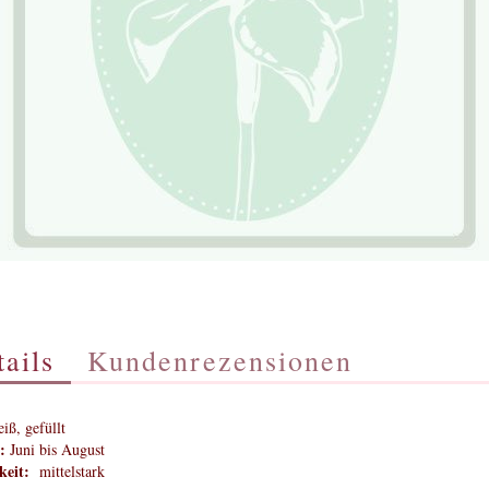
ails
Kundenrezensionen
iß, gefüllt
:
Juni bis August
eit:
mittelstark