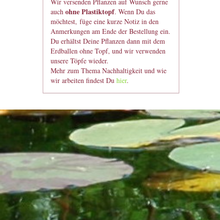
Wir versenden Pflanzen auf Wunsch gerne
ohne Plastiktopf
auch
. Wenn Du das
möchtest, füge eine kurze Notiz in den
Anmerkungen am Ende der Bestellung ein.
Du erhältst Deine Pflanzen dann mit dem
Erdballen ohne Topf, und wir verwenden
unsere Töpfe wieder.
Mehr zum Thema Nachhaltigkeit und wie
wir arbeiten findest Du
hier
.