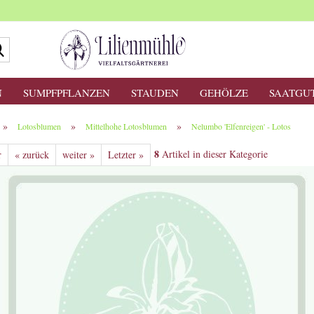
Suche...
N
SUMPFPFLANZEN
STAUDEN
GEHÖLZE
SAATGU
»
»
»
Lotosblumen
Mittelhohe Lotosblumen
Nelumbo 'Elfenreigen' - Lotos
8
Artikel in dieser Kategorie
r
« zurück
weiter »
Letzter »