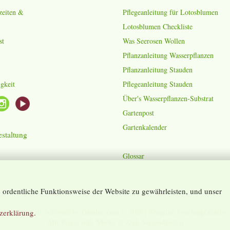
zeiten &
Pflegeanleitung für Lotosblumen
Lotosblumen Checkliste
st
Was Seerosen Wollen
Pflanzanleitung Wasserpflanzen
Pflanzanleitung Stauden
gkeit
Pflegeanleitung Stauden
Über's Wasserpflanzen-Substrat
Gartenpost
Gartenkalender
staltung
Glossar
ordentliche Funktionsweise der Website zu gewährleisten, und unser
Shopping Cart Software
by Gambio.com © 2026 | Template von
JungCreative
.
zerklärung
.
Alle Preise inkl. MwSt. & zzgl. Versandkosten