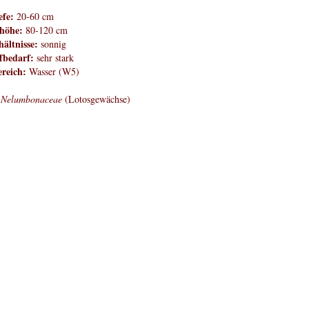
efe:
20-60 cm
höhe:
80-120 cm
hältnisse:
sonnig
fbedarf:
sehr stark
reich:
Wasser (W5)
Nelumbonaceae
(Lotosgewächse)