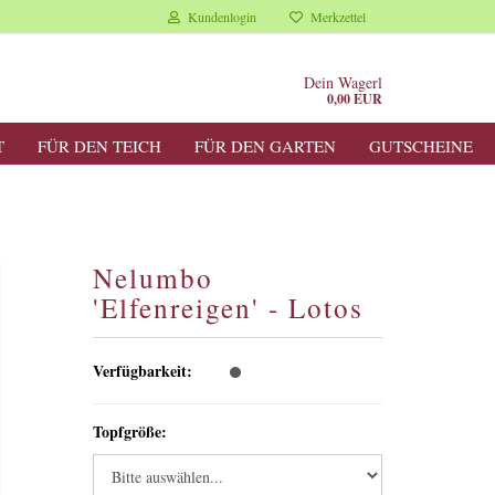
Kundenlogin
Merkzettel
Dein Wagerl
0,00 EUR
T
FÜR DEN TEICH
FÜR DEN GARTEN
GUTSCHEINE
Nelumbo
'Elfenreigen' - Lotos
Verfügbarkeit:
Topfgröße: