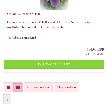
Online-Gutschein € 100,-
Online-Gutschein über € 100,- inkl. PDF zum Selber drucken
im Onlineshop und der Gärtnerei einlösbar
Verfügbarkeit:
lagernd
100,00 EUR
inkl. 0% MwSt.
IN'S WAGERL DAMIT
Sortieren nach
pro Seite
Sortieren nach
24 pro Seite
1