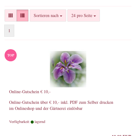
Sortieren nach
pro Seite
Sortieren nach
24 pro Seite
1
TOP
Online-Gutschein € 10,-
Online-Gutschein über € 10,- inkl. PDF zum Selber drucken
im Onlineshop und der Gärtnerei einlösbar
Verfügbarkeit:
lagernd