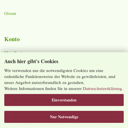
Glossar
Konto
Mein Konto
Auch hier gibt's Cookies
Warenkorb
Merkzettel
Wir verwenden nur die notwendigsten Cookies um eine
ordentliche Funktionsweise der Website zu gewährleisten, und
Lieferzeiten und Versandkosten
unser Angebot nutzerfreundlich zu gestalten.
Weitere Informationen finden Sie in unserer
Datenschutzerklärung
.
Einverstanden
Shopping Cart Software
by Gambio.com © 2026 | Template von
JungCreative
.
Alle Preise inkl. MwSt. & zzgl. Versandkosten
Nur Notwendige
Alle Markennamen, Warenzeichen sowie sämtliche Produktbilder
sind Eigentum Ihrer rechtmäßigen Eigentümer und dienen hier nur