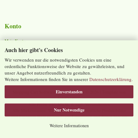
Konto
Mein Konto
Auch hier gibt's Cookies
Warenkorb
Merkzettel
Wir verwenden nur die notwendigsten Cookies um eine
ordentliche Funktionsweise der Website zu gewährleisten, und
Lieferzeiten und Versandkosten
unser Angebot nutzerfreundlich zu gestalten.
Weitere Informationen finden Sie in unserer
Datenschutzerklärung
.
Einverstanden
Shopping Cart Software
by Gambio.com © 2026 | Template von
JungCreative
.
Alle Preise inkl. MwSt. & zzgl. Versandkosten
Nur Notwendige
Alle Markennamen, Warenzeichen sowie sämtliche Produktbilder
sind Eigentum Ihrer rechtmäßigen Eigentümer und dienen hier nur
der Beschreibung.
Weitere Informationen