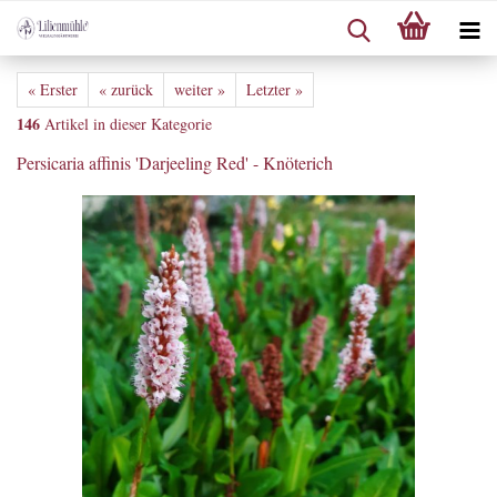
« Erster
« zurück
weiter »
Letzter »
146
Artikel in dieser Kategorie
Persicaria affinis 'Darjeeling Red' - Knöterich