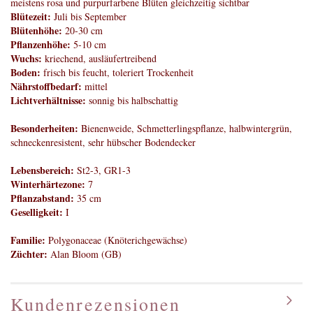
meistens rosa und purpurfarbene Blüten gleichzeitig sichtbar
Blütezeit:
Juli bis September
Blütenhöhe:
20-30 cm
Pflanzenhöhe:
5-10 cm
Wuchs:
kriechend, ausläufertreibend
Boden:
frisch bis feucht, toleriert Trockenheit
Nährstoffbedarf:
mittel
Lichtverhältnisse:
sonnig bis halbschattig
Besonderheiten:
Bienenweide, Schmetterlingspflanze, halbwintergrün,
schneckenresistent, sehr hübscher Bodendecker
Lebensbereich:
St2-3, GR1-3
Winterhärtezone:
7
Pflanzabstand:
35 cm
Geselligkeit:
I
Familie:
Polygonaceae (Knöterichgewächse)
Züchter:
Alan Bloom (GB)
Kundenrezensionen