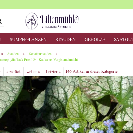
Suche...
N
SUMPFPFLANZEN
STAUDEN
GEHÖLZE
SAATGU
»
»
»
Stauden
Schattenstauden
acrophylla 'Jack Frost' ® - Kaukasus-Vergissmeinnicht
146
Artikel in dieser Kategorie
r
« zurück
weiter »
Letzter »