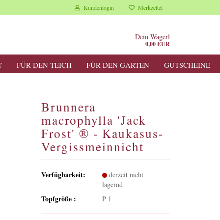
Kundenlogin
Merkzettel
Dein Wagerl
0,00 EUR
T
FÜR DEN TEICH
FÜR DEN GARTEN
GUTSCHEINE
Brunnera
macrophylla 'Jack
Frost' ® - Kaukasus-
Vergissmeinnicht
Verfügbarkeit:
derzeit nicht
lagernd
Topfgröße :
P 1