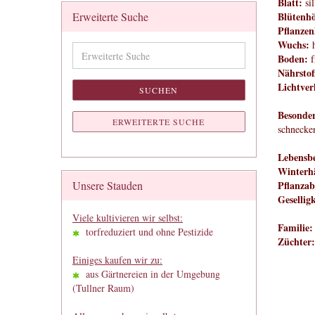
Blatt:
si
Erweiterte Suche
Blütenh
Pflanzen
Wuchs:
h
Erweiterte
Boden:
f
Suche
Nährstof
Lichtver
SUCHEN
Besonder
ERWEITERTE SUCHE
schnecken
Lebensbe
Winterhä
Unsere Stauden
Pflanzab
Geselligk
Viele kultivieren wir selbst:
Familie:
torfreduziert und ohne Pestizide
Züchter
Einiges kaufen wir zu:
aus Gärtnereien in der Umgebung
(Tullner Raum)