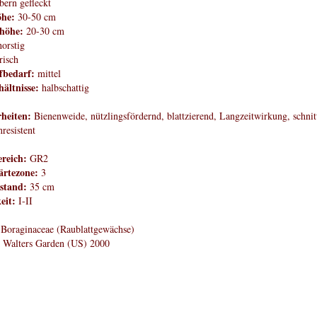
lbern gefleckt
öhe:
30-50 cm
höhe:
20-30 cm
orstig
risch
fbedarf:
mittel
hältnisse:
halbschattig
heiten:
Bienenweide, nützlingsfördernd, blattzierend, Langzeitwirkung, schnit
resistent
reich:
GR2
rtezone:
3
stand:
35 cm
eit:
I-II
Boraginaceae (Raublattgewächse)
:
Walters Garden (US) 2000