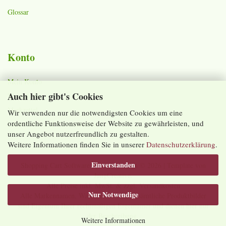
Glossar
Konto
Mein Konto
Auch hier gibt's Cookies
Warenkorb
Merkzettel
Wir verwenden nur die notwendigsten Cookies um eine
ordentliche Funktionsweise der Website zu gewährleisten, und
Lieferzeiten und Versandkosten
unser Angebot nutzerfreundlich zu gestalten.
Weitere Informationen finden Sie in unserer
Datenschutzerklärung
.
Einverstanden
Shopping Cart Software
by Gambio.com © 2026 | Template von
JungCreative
.
Alle Preise inkl. MwSt. & zzgl. Versandkosten
Nur Notwendige
Alle Markennamen, Warenzeichen sowie sämtliche Produktbilder
sind Eigentum Ihrer rechtmäßigen Eigentümer und dienen hier nur
der Beschreibung.
Weitere Informationen