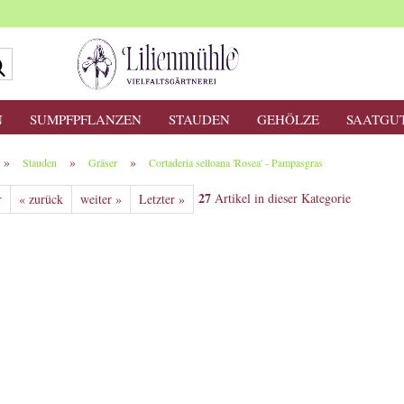
Suche...
N
SUMPFPFLANZEN
STAUDEN
GEHÖLZE
SAATGU
»
»
»
Stauden
Gräser
Cortaderia selloana 'Rosea' - Pampasgras
27
Artikel in dieser Kategorie
r
« zurück
weiter »
Letzter »