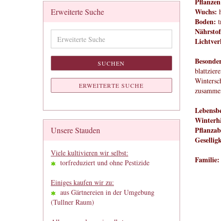
Pflanzen
Erweiterte Suche
Wuchs:
h
Boden:
t
Nährstof
Erweiterte
Lichtver
Suche
Besonder
SUCHEN
blattzier
Wintersc
ERWEITERTE SUCHE
zusamme
Lebensbe
Winterhä
Unsere Stauden
Pflanzab
Geselligk
Viele kultivieren wir selbst:
Familie:
torfreduziert und ohne Pestizide
Einiges kaufen wir zu:
aus Gärtnereien in der Umgebung
(Tullner Raum)