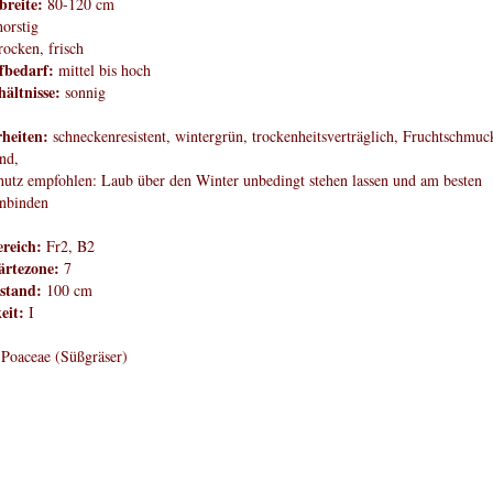
breite:
80-120 cm
orstig
rocken, frisch
fbedarf:
mittel bis hoch
hältnisse:
sonnig
heiten:
schneckenresistent, wintergrün, trockenheitsverträglich, Fruchtschmuc
end,
hutz empfohlen: Laub über den Winter unbedingt stehen lassen und am besten
nbinden
reich:
Fr2, B2
rtezone:
7
stand:
100 cm
eit:
I
Poaceae (Süßgräser)