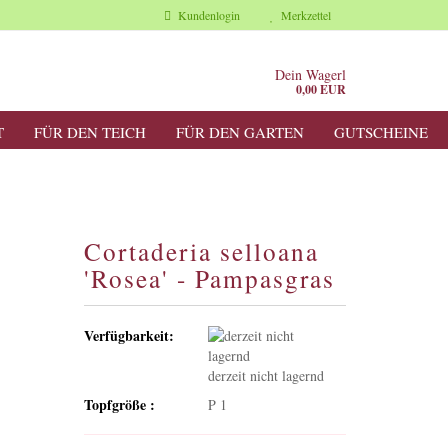
Kundenlogin
Merkzettel
Dein Wagerl
0,00 EUR
T
FÜR DEN TEICH
FÜR DEN GARTEN
GUTSCHEINE
Cortaderia selloana
'Rosea' - Pampasgras
Verfügbarkeit:
derzeit nicht lagernd
Topfgröße :
P 1