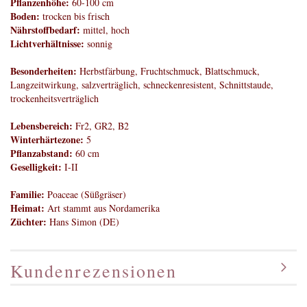
Pflanzenhöhe:
60-100 cm
Boden:
trocken bis frisch
Nährstoffbedarf:
mittel, hoch
Lichtverhältnisse:
sonnig
Besonderheiten:
Herbstfärbung, Fruchtschmuck, Blattschmuck,
Langzeitwirkung, salzverträglich, schneckenresistent, Schnittstaude,
trockenheitsverträglich
Lebensbereich:
Fr2, GR2, B2
Winterhärtezone:
5
Pflanzabstand:
60 cm
Geselligkeit:
I-II
Familie:
Poaceae (Süßgräser)
Heimat:
Art stammt aus Nordamerika
Züchter:
Hans Simon (DE)
Kundenrezensionen