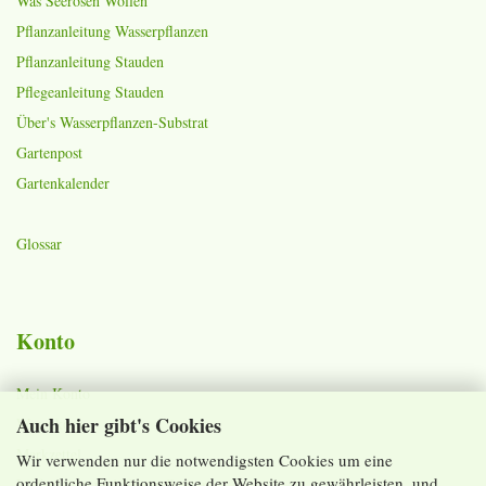
Was Seerosen Wollen
Pflanzanleitung Wasserpflanzen
Pflanzanleitung Stauden
Pflegeanleitung Stauden
Über's Wasserpflanzen-Substrat
Gartenpost
Gartenkalender
Glossar
Konto
Mein Konto
Auch hier gibt's Cookies
Warenkorb
Merkzettel
Wir verwenden nur die notwendigsten Cookies um eine
ordentliche Funktionsweise der Website zu gewährleisten, und
Lieferzeiten und Versandkosten