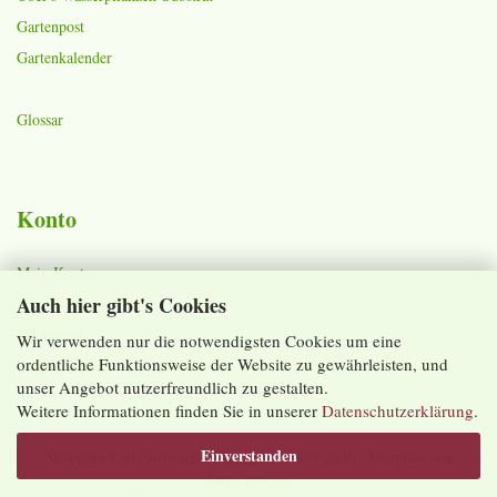
Gartenpost
Gartenkalender
Glossar
Konto
Mein Konto
Auch hier gibt's Cookies
Warenkorb
Merkzettel
Wir verwenden nur die notwendigsten Cookies um eine
ordentliche Funktionsweise der Website zu gewährleisten, und
Lieferzeiten und Versandkosten
unser Angebot nutzerfreundlich zu gestalten.
Weitere Informationen finden Sie in unserer
Datenschutzerklärung
.
Einverstanden
Shopping Cart Software
by Gambio.com © 2026 | Template von
JungCreative
.