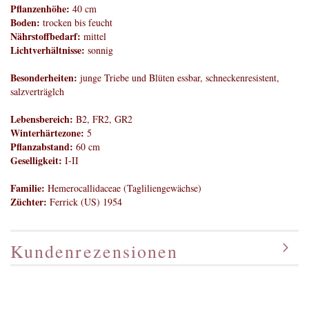
Pflanzenhöhe:
40 cm
Boden:
trocken bis feucht
Nährstoffbedarf:
mittel
Lichtverhältnisse:
sonnig
Besonderheiten:
junge Triebe und Blüten essbar, schneckenresistent,
salzverträglch
Lebensbereich:
B2, FR2, GR2
Winterhärtezone:
5
Pflanzabstand:
60 cm
Geselligkeit:
I-II
Familie:
Hemerocallidaceae (Tagliliengewächse)
Züchter:
Ferrick (US) 1954
Kundenrezensionen