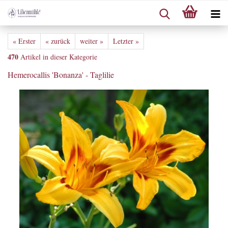
« Erster
« zurück
weiter »
Letzter »
470
Artikel in dieser Kategorie
Hemerocallis 'Bonanza' - Taglilie