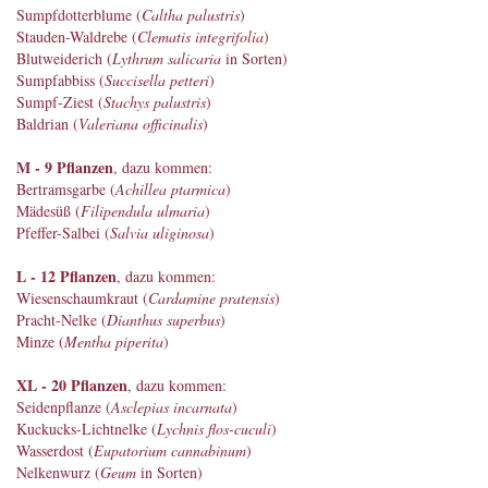
Sumpfdotterblume (
Caltha palustris
)
Stauden-Waldrebe (
Clematis integrifolia
)
Blutweiderich (
Lythrum salicaria
in Sorten)
Sumpfabbiss (
Succisella petteri
)
Sumpf-Ziest (
Stachys palustris
)
Baldrian (
Valeriana officinalis
)
M - 9 Pflanzen
, dazu kommen:
Bertramsgarbe (
Achillea ptarmica
)
Mädesüß (
Filipendula ulmaria
)
Pfeffer-Salbei (
Salvia uliginosa
)
L - 12 Pflanzen
, dazu kommen:
Wiesenschaumkraut (
Cardamine pratensis
)
Pracht-Nelke (
Dianthus superbus
)
Minze (
Mentha piperita
)
XL - 20 Pflanzen
, dazu kommen:
Seidenpflanze (
Asclepias incarnata
)
Kuckucks-Lichtnelke (
Lychnis flos-cuculi
)
Wasserdost (
Eupatorium cannabinum
)
Nelkenwurz (
Geum
in Sorten)