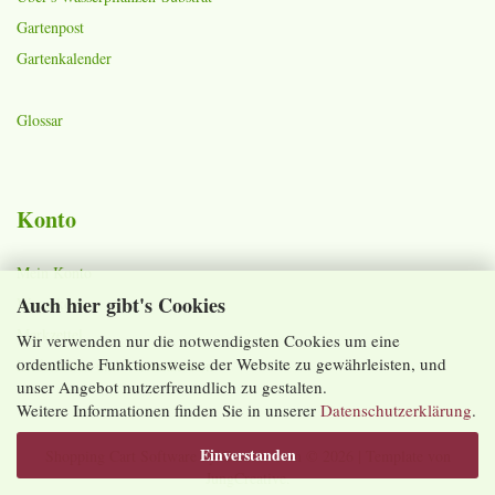
Gartenpost
Gartenkalender
Glossar
Konto
Mein Konto
Auch hier gibt's Cookies
Warenkorb
Merkzettel
Wir verwenden nur die notwendigsten Cookies um eine
ordentliche Funktionsweise der Website zu gewährleisten, und
Lieferzeiten und Versandkosten
unser Angebot nutzerfreundlich zu gestalten.
Weitere Informationen finden Sie in unserer
Datenschutzerklärung
.
Einverstanden
Shopping Cart Software
by Gambio.com © 2026 | Template von
JungCreative
.