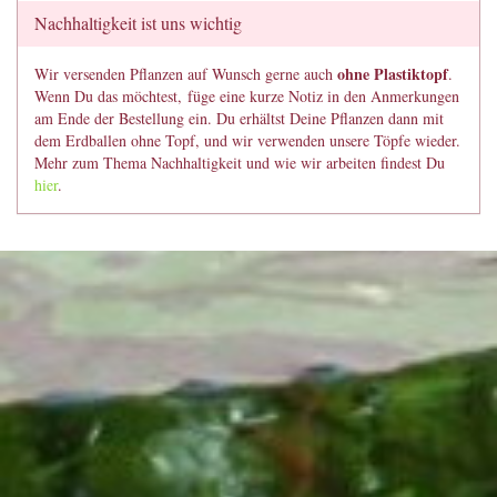
Nachhaltigkeit ist uns wichtig
ohne Plastiktopf
Wir versenden Pflanzen auf Wunsch gerne auch
.
Wenn Du das möchtest, füge eine kurze Notiz in den Anmerkungen
am Ende der Bestellung ein. Du erhältst Deine Pflanzen dann mit
dem Erdballen ohne Topf, und wir verwenden unsere Töpfe wieder.
Mehr zum Thema Nachhaltigkeit und wie wir arbeiten findest Du
hier
.