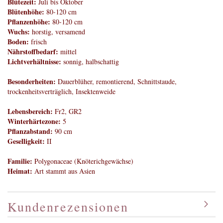
Blütezeit:
Juli bis Oktober
Blütenhöhe:
80-120 cm
Pflanzenhöhe:
80-120 cm
Wuchs:
horstig, versamend
Boden:
frisch
Nährstoffbedarf:
mittel
Lichtverhältnisse:
sonnig, halbschattig
Besonderheiten:
Dauerblüher, remontierend, Schnittstaude,
trockenheitsverträglich, Insektenweide
Lebensbereich:
Fr2, GR2
Winterhärtezone:
5
Pflanzabstand:
90 cm
Geselligkeit:
II
Familie:
Polygonaceae (Knöterichgewächse)
Heimat:
Art stammt aus Asien
Kundenrezensionen