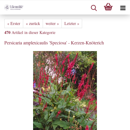
« Erster
« zurück
weiter »
Letzter »
470
Artikel in dieser Kategorie
Persicaria amplexicaulis 'Speciosa' - Kerzen-Knöterich