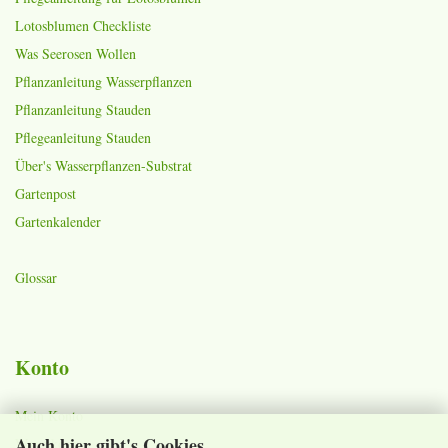
Lotosblumen Checkliste
Was Seerosen Wollen
Pflanzanleitung Wasserpflanzen
Pflanzanleitung Stauden
Pflegeanleitung Stauden
Über's Wasserpflanzen-Substrat
Gartenpost
Gartenkalender
Glossar
Konto
Mein Konto
Auch hier gibt's Cookies
Warenkorb