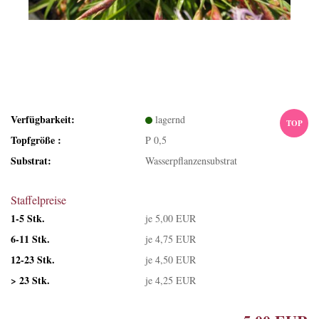
Verfügbarkeit:
lagernd
TOP
Topfgröße :
P 0,5
Substrat:
Wasserpflanzensubstrat
Staffelpreise
1-5 Stk.
je 5,00 EUR
6-11 Stk.
je 4,75 EUR
12-23 Stk.
je 4,50 EUR
> 23 Stk.
je 4,25 EUR