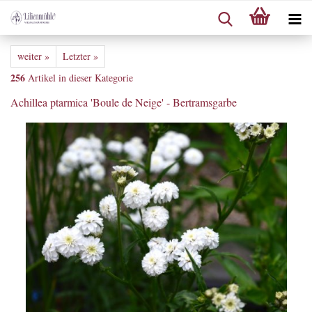
weiter »
Letzter »
256
Artikel in dieser Kategorie
Achillea ptarmica 'Boule de Neige' - Bertramsgarbe