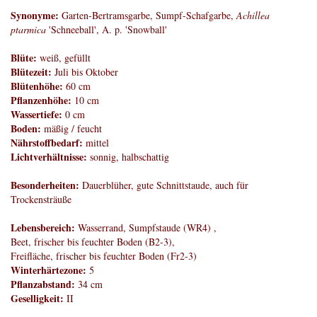
Synonyme:
Garten-Bertramsgarbe, Sumpf-Schafgarbe,
Achillea
ptarmica
'Schneeball', A. p. 'Snowball'
Blüte:
weiß, gefüllt
Blütezeit:
Juli bis Oktober
Blütenhöhe:
60 cm
Pflanzenhöhe:
10 cm
Wassertiefe:
0 cm
Boden:
mäßig / feucht
Nährstoffbedarf:
mittel
Lichtverhältnisse:
sonnig, halbschattig
Besonderheiten:
Dauerblüher, gute Schnittstaude, auch für
Trockensträuße
Lebensbereich:
Wasserrand, Sumpfstaude (WR4) ,
Beet, frischer bis feuchter Boden (B2-3),
Freifläche, frischer bis feuchter Boden (Fr2-3)
Winterhärtezone:
5
Pflanzabstand:
34 cm
Geselligkeit:
II