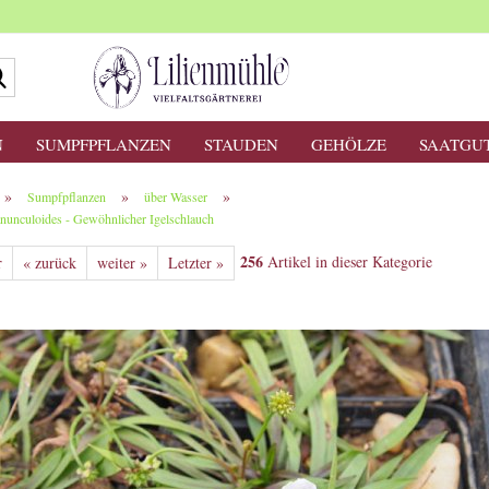
Suche...
N
SUMPFPFLANZEN
STAUDEN
GEHÖLZE
SAATGU
»
»
»
Sumpfpflanzen
über Wasser
ranunculoides - Gewöhnlicher Igelschlauch
256
Artikel in dieser Kategorie
r
« zurück
weiter »
Letzter »