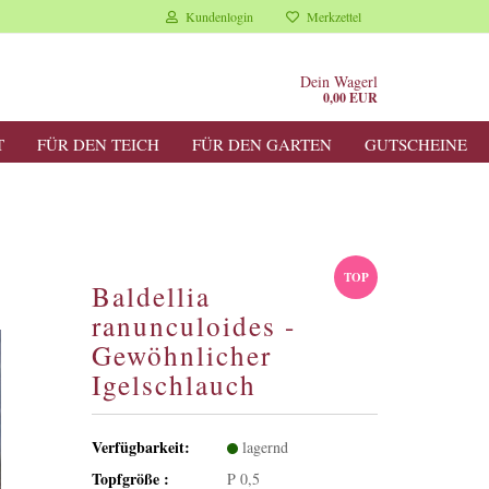
Kundenlogin
Merkzettel
Dein Wagerl
0,00 EUR
T
FÜR DEN TEICH
FÜR DEN GARTEN
GUTSCHEINE
TOP
Baldellia
ranunculoides -
Gewöhnlicher
Igelschlauch
Verfügbarkeit:
lagernd
Topfgröße :
P 0,5