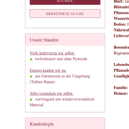
Blatt:
SUCHEN
la
Blütenh
Pflanzen
ERWEITERTE SUCHE
Wasserti
Boden:
f
Nährstof
Lichtver
Unsere Stauden
Besonder
Viele kultivieren wir selbst:
Regionen
torfreduziert und ohne Pestizide
Lebensbe
Pflanzab
Einiges kaufen wir zu:
Geselligk
aus Gärtnereien in der Umgebung
(Tullner Raum)
Familie:
Heimat:
Alles verpacken wir selbst:
vorwiegend mit wiederverwendetem
Material
Kundenlogin