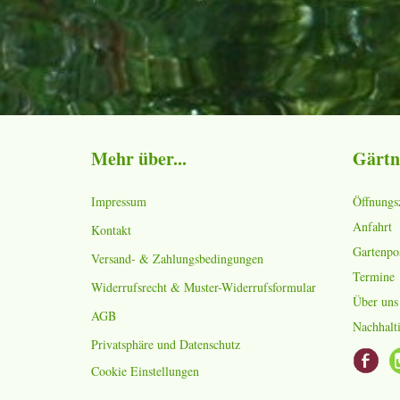
Mehr über...
Gärtn
Impressum
Öffnungs
Anfahrt
Kontakt
Gartenpo
Versand- & Zahlungsbedingungen
Termine
Widerrufsrecht & Muster-Widerrufsformular
Über uns
AGB
Nachhalti
Privatsphäre und Datenschutz
Cookie Einstellungen