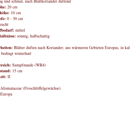
ng und schmal, nach Blattkoriander duftend
öhe:
20 cm
höhe:
10 cm
efe:
0 - 30 cm
eucht
fbedarf:
mittel
hältnisse:
sonnig, halbschattig
heiten:
Blätter duften nach Koriander; aus wärmeren Gebieten Europas, in kal
 bedingt winterhart
reich:
Sumpfstaude (WR4)
stand:
15 cm
eit:
II
Alismataceae (Froschlöffelgewächse)
Europa