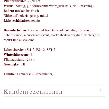
Pflanzenbreite:
30-50 cm
Wuchs:
horstig, gut formschnitt-verträglich (z.B. als Einfassung)
Boden:
trocken bis frisch
Nährstoffbedarf:
gering, mittel
Lichtverhältnisse:
sonnig
Besonderheiten:
Bienen und Insektenweide, nützlingsfördernd,
Schnittstaude, schneckenresistent, trockenheitsverträglich, wintergrün,
robust und ausdauernd
Lebensbereich:
St1-2, FS1-2, SF1-2
Winterhärtezone:
6
Pflanzabstand:
25 cm
Geselligkeit:
II
Familie:
Lamiaceae (Lippenblütler)
Kundenrezensionen