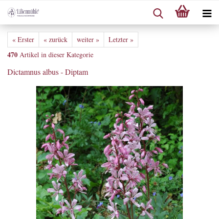
« Erster
« zurück
weiter »
Letzter »
470
Artikel in dieser Kategorie
Dictamnus albus - Diptam