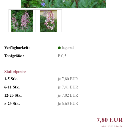
Verfügbarkeit:
lagernd
Topfgröße :
P 0,5
Staffelpreise
1-5 Stk.
je 7,80 EUR
6-11 Stk.
je 7,41 EUR
12-23 Stk.
je 7,02 EUR
> 23 Stk.
je 6,63 EUR
7,80 EUR
inkl. 13% MwSt.