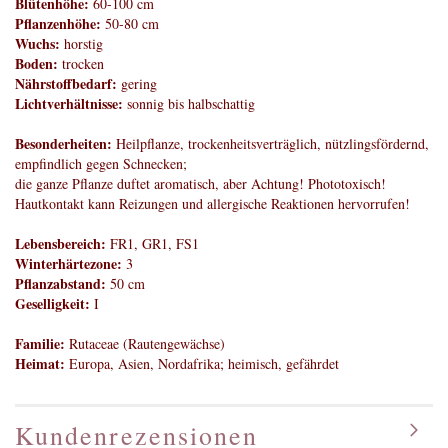
Blütenhöhe:
60-100 cm
Pflanzenhöhe:
50-80 cm
Wuchs:
horstig
Boden:
trocken
Nährstoffbedarf:
gering
Lichtverhältnisse:
sonnig bis halbschattig
Besonderheiten:
Heilpflanze, trockenheitsverträglich, nützlingsfördernd,
empfindlich gegen Schnecken;
die ganze Pflanze duftet aromatisch, aber Achtung! Phototoxisch!
Hautkontakt kann Reizungen und allergische Reaktionen hervorrufen!
Lebensbereich:
FR1, GR1, FS1
Winterhärtezone:
3
Pflanzabstand:
50 cm
Geselligkeit:
I
Familie:
Rutaceae (Rautengewächse)
Heimat:
Europa, Asien, Nordafrika; heimisch, gefährdet
Kundenrezensionen