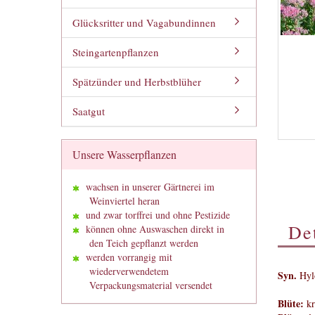
Glücksritter und Vagabundinnen
Steingartenpflanzen
Spätzünder und Herbstblüher
Saatgut
Unsere Wasserpflanzen
wachsen in unserer Gärtnerei im
Weinviertel heran
und zwar torffrei und ohne Pestizide
Det
können ohne Auswaschen direkt in
den Teich gepflanzt werden
werden vorrangig mit
wiederverwendetem
Syn.
Hylo
Verpackungsmaterial versendet
Blüte:
kr