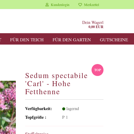
Kundenlogin
Merkzettel
Dein Wagerl
0,00 EUR
T
FÜR DEN TEICH
FÜR DEN GARTEN
GUTSCHEINE
TOP
Sedum spectabile
'Carl' - Hohe
Fetthenne
Verfügbarkeit:
lagernd
Topfgröße :
P 1
Staffelpreise