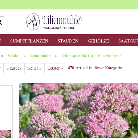
Suche...
N
SUMPFPFLANZEN
STAUDEN
GEHÖLZE
SAATGU
»
»
»
Stauden
Sonnenkinder
Sedum spectabile 'Carl' - Hohe Fetthenne
470
Artikel in dieser Kategorie
r
« zurück
weiter »
Letzter »