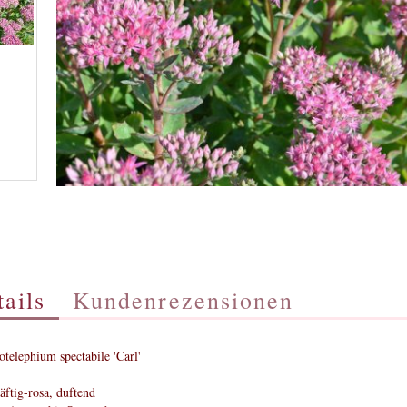
ails
Kundenrezensionen
telephium spectabile 'Carl'
äftig-rosa, duftend