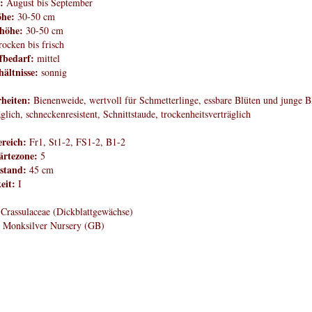
:
August bis September
öhe:
30-50 cm
höhe:
30-50 cm
rocken bis frisch
fbedarf:
mittel
hältnisse:
sonnig
heiten:
Bienenweide, wertvoll für Schmetterlinge, essbare Blüten und junge Bl
äglich, schneckenresistent, Schnittstaude, trockenheitsverträglich
reich:
Fr1, St1-2, FS1-2, B1-2
rtezone:
5
stand:
45 cm
eit:
I
Crassulaceae (Dickblattgewächse)
Monksilver Nursery (GB)