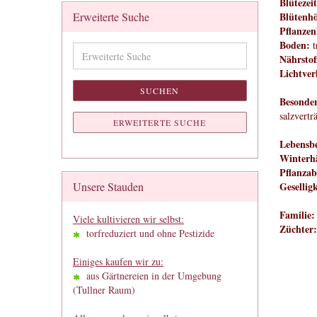
Blütezeit
Erweiterte Suche
Blütenh
Pflanzen
Boden:
t
Erweiterte
Nährstof
Suche
Lichtver
SUCHEN
Besonder
salzvertr
ERWEITERTE SUCHE
Lebensbe
Winterhä
Pflanzab
Unsere Stauden
Geselligk
Familie:
Viele kultivieren wir selbst:
Züchter:
torfreduziert und ohne Pestizide
Einiges kaufen wir zu:
aus Gärtnereien in der Umgebung
(Tullner Raum)