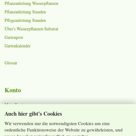
Pflanzanleitung Wasserpflanzen
Pflanzanleitung Stauden
Pflegeanleitung Stauden
Über's Wasserpflanzen-Substrat
Gartenpost
Gartenkalender
Glossar
Konto
Mein Konto
Auch hier gibt's Cookies
Warenkorb
Merkzettel
Wir verwenden nur die notwendigsten Cookies um eine
ordentliche Funktionsweise der Website zu gewährleisten, und
Lieferzeiten und Versandkosten
unser Angebot nutzerfreundlich zu gestalten.