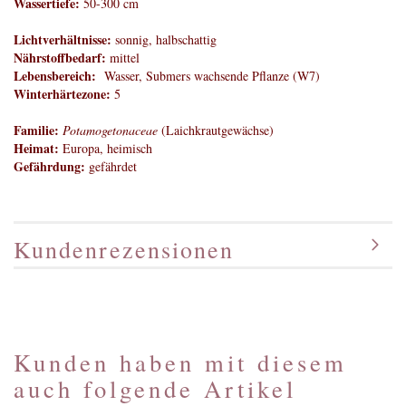
Wassertiefe:
50-300 cm
Lichtverhältnisse:
sonnig, halbschattig
Nährstoffbedarf:
mittel
Lebensbereich:
Wasser, Submers wachsende Pflanze (W7)
Winterhärtezone:
5
Familie:
Potamogetonaceae
(Laichkrautgewächse)
Heimat:
Europa, heimisch
Gefährdung:
gefährdet
Kundenrezensionen
Kunden haben mit diesem
auch folgende Artikel