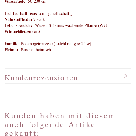
Wassertiefe:
50-200 cm
Lichtverhältnisse:
sonnig, halbschattig
Nährstoffbedarf:
stark
Lebensbereich:
Wasser, Submers wachsende Pflanze (W7)
Winterhärtezone:
5
Familie:
Potamogetonaceae (Laichkrautgewächse)
Heimat:
Europa, heimisch
Kundenrezensionen
Kunden haben mit diesem
auch folgende Artikel
gekauft: