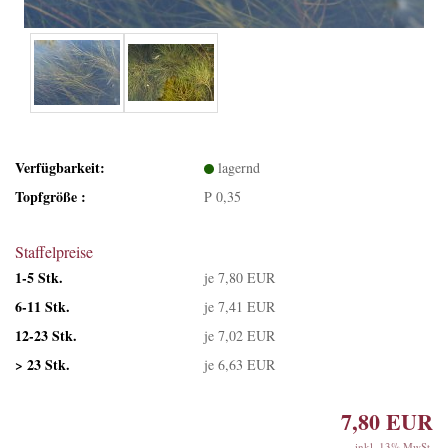
Verfügbarkeit:
lagernd
Topfgröße :
P 0,35
Staffelpreise
1-5 Stk.
je 7,80 EUR
6-11 Stk.
je 7,41 EUR
12-23 Stk.
je 7,02 EUR
> 23 Stk.
je 6,63 EUR
7,80 EUR
inkl. 13% MwSt.