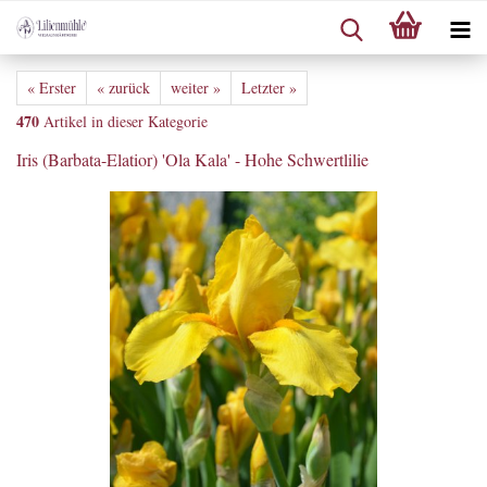
« Erster
« zurück
weiter »
Letzter »
470
Artikel in dieser Kategorie
Iris (Barbata-Elatior) 'Ola Kala' - Hohe Schwertlilie