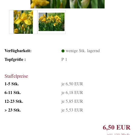
Verfügbarkeit:
wenige Stk. lagernd
Topfgröße :
P 1
Staffelpreise
1-5 Stk.
je 6,50 EUR
6-11 Stk.
je 6,18 EUR
12-23 Stk.
je 5,85 EUR
> 23 Stk.
je 5,53 EUR
6,50 EUR
inkl. 13% MwSt.