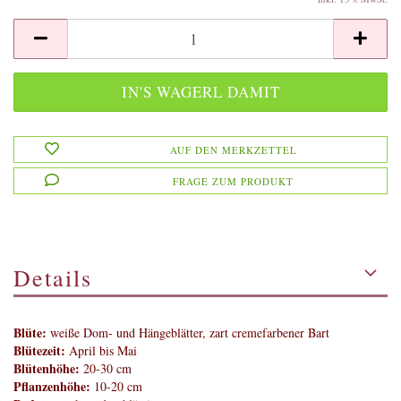
AUF DEN MERKZETTEL
FRAGE ZUM PRODUKT
Details
Blüte:
weiße Dom- und Hängeblätter, zart cremefarbener Bart
Blütezeit:
April bis Mai
Blütenhöhe:
20-30 cm
Pflanzenhöhe:
10-20 cm