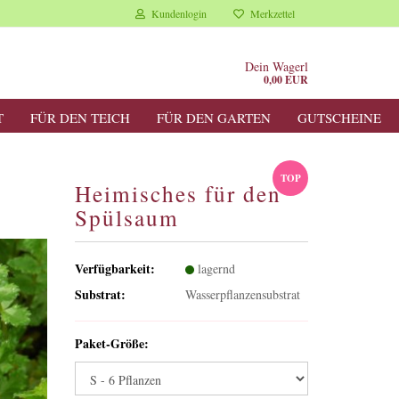
Kundenlogin
Merkzettel
Dein Wagerl
0,00 EUR
T
FÜR DEN TEICH
FÜR DEN GARTEN
GUTSCHEINE
TOP
Heimisches für den
Spülsaum
Verfügbarkeit:
lagernd
Substrat:
Wasserpflanzensubstrat
Paket-Größe: