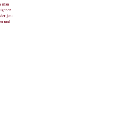
nn man
eigenen
oder jene
en und