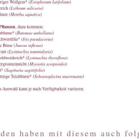
triges Wollgras* (
Eriophorum latifolium
)
rich (
Lythrum salicaria
)
inze (
Mentha aquatica
)
Pflanzen
, dazu kommen:
nblume* (
Butomus umbellatus
)
hwertlilie* (
Iris pseudacorus
)
e Binse (
Juncus inflexus
)
aut (
Lysimachia nummularia
)
oldweiderich* (
Lysimachia thyrsiflora
)
rgissmeinnicht (
Myosotis scorpioides
)
t* (
Sagittaria sagittifolia
)
itzige Teichbinse* (
Schoenoplectus mucronatus
)
-Auswahl kann je nach Verfügbarkeit variieren.
den haben mit diesem auch folg