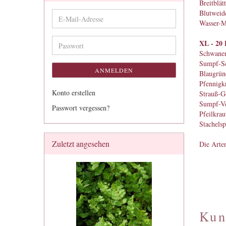
Breitblät
Blutweide
E-
Wasser-M
Mail-
Adresse
XL - 20 
Passwort
Schwane
Sumpf-Sc
ANMELDEN
Blaugrün
Pfennigkr
Konto erstellen
Strauß-G
Sumpf-Ve
Passwort vergessen?
Pfeilkrau
Stachelsp
Zuletzt angesehen
Die Arten
Kun