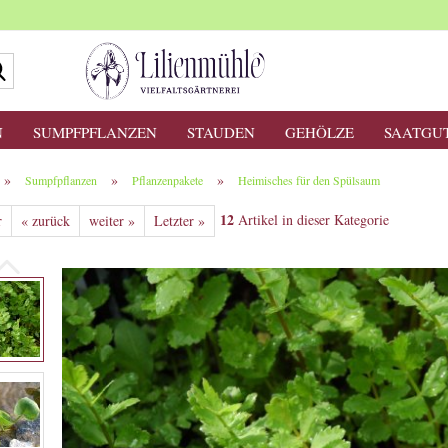
Suche...
N
SUMPFPFLANZEN
STAUDEN
GEHÖLZE
SAATGU
»
»
»
Sumpfpflanzen
Pflanzenpakete
Heimisches für den Spülsaum
12
Artikel in dieser Kategorie
r
« zurück
weiter »
Letzter »