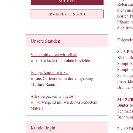
SUCHEN
Roten Li
hier eine
ERWEITERTE SUCHE
Garten Pl
Pflanze 
dich freu
Folgende 
Unsere Stauden
S - 6 Pf
Viele kultivieren wir selbst:
Kleine Be
torfreduziert und ohne Pestizide
Sumpf-Ka
Sumpfdot
Einiges kaufen wir zu:
Scheidige
aus Gärtnereien in der Umgebung
Fieberkle
(Tullner Raum)
Brunnenk
Alles verpacken wir selbst:
M - 9 Pf
vorwiegend mit wiederverwendetem
Bunter S
Material
Schmales
Bachbung
Kundenlogin
L - 12 P