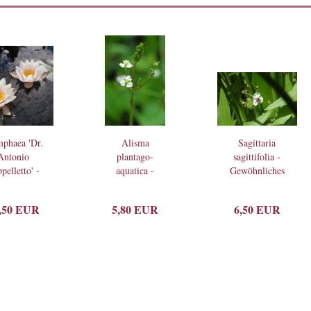
phaea 'Dr.
Alisma
Sagittaria
Antonio
plantago-
sagittifolia -
pelletto' -
aquatica -
Gewöhnliches
Zwerg-
Froschlöffel
Pfeilkraut...
eerose...
,50 EUR
5,80 EUR
6,50 EUR