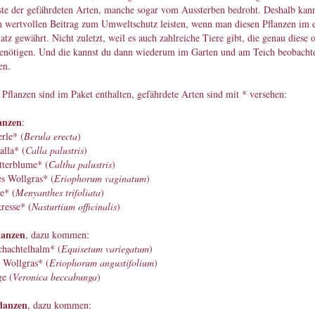
ste der gefährdeten Arten, manche sogar vom Aussterben bedroht. Deshalb ka
n wertvollen Beitrag zum Umweltschutz leisten, wenn man diesen Pflanzen im 
atz gewährt. Nicht zuletzt, weil es auch zahlreiche Tiere gibt, die genau diese 
benötigen. Und die kannst du dann wiederum im Garten und am Teich beobacht
en.
Pflanzen sind im Paket enthalten, gefährdete Arten sind mit * versehen:
lanzen
:
rle* (
Berula erecta
)
lla* (
Calla palustris
)
terblume* (
Caltha palustris
)
s Wollgras* (
Eriophorum vaginatum
)
e* (
Menyanthes trifoliata
)
resse* (
Nasturtium officinalis
)
lanzen
, dazu kommen:
chachtelhalm* (
Equisetum variegatum
)
 Wollgras* (
Eriophorum angustifolium
)
e (
Veronica beccabunga
)
flanzen
, dazu kommen: