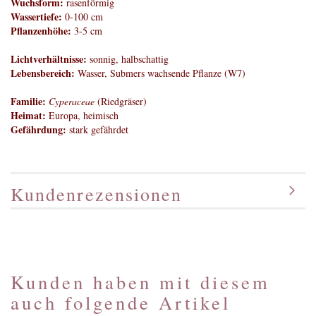
Wuchsform:
rasenförmig
Wassertiefe:
0-100 cm
Pflanzenhöhe:
3-5 cm
Lichtverhältnisse:
sonnig, halbschattig
Lebensbereich:
Wasser, Submers wachsende Pflanze (W7)
Familie:
Cyperaceae
(Riedgräser)
Heimat:
Europa, heimisch
Gefährdung:
stark gefährdet
Kundenrezensionen
Kunden haben mit diesem
auch folgende Artikel