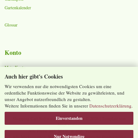
Gartenkalender
Glossar
Konto
Mein Konto
Auch hier gibt's Cookies
Warenkorb
Merkzettel
Wir verwenden nur die notwendigsten Cookies um eine
ordentliche Funktionsweise der Website zu gewährleisten, und
Lieferzeiten und Versandkosten
unser Angebot nutzerfreundlich zu gestalten.
Weitere Informationen finden Sie in unserer
Datenschutzerklärung
.
Einverstanden
Shopping Cart Software
by Gambio.com © 2026 | Template von
JungCreative
.
Alle Preise inkl. MwSt. & zzgl. Versandkosten
Nur Notwendige
Alle Markennamen, Warenzeichen sowie sämtliche Produktbilder