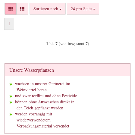
Sortieren nach
pro Seite
Sortieren nach
24 pro Seite
1
1
7
7
bis
(von insgesamt
)
Unsere Wasserpflanzen
wachsen in unserer Gärtnerei im
Weinviertel heran
und zwar torffrei und ohne Pestizide
können ohne Auswaschen direkt in
den Teich gepflanzt werden
werden vorrangig mit
wiederverwendetem
Verpackungsmaterial versendet