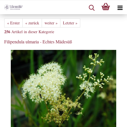
« Erster
« zurück
weiter »
Letzter »
256
Artikel in dieser Kategorie
Filipendula ulmaria - Echtes Mädesüß