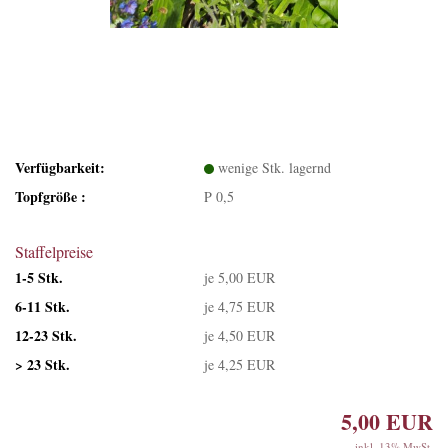
Verfügbarkeit:
wenige Stk. lagernd
Topfgröße :
P 0,5
Staffelpreise
1-5 Stk.
je 5,00 EUR
6-11 Stk.
je 4,75 EUR
12-23 Stk.
je 4,50 EUR
> 23 Stk.
je 4,25 EUR
5,00 EUR
inkl. 13% MwSt.