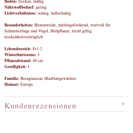
Boden:
trocken, mäßig
Nährstoffbedarf:
gering
Lichtverhältnisse:
sonnig, halbschattig
Besonderheiten:
Bienenweide, nützlingsfördernd, wertvoll für
Schmetterlinge und Vögel, Heilpflanze, leicht giftig,
trockenheitsverträglich
Lebensbereich:
Fr1-2
Winterhärtezone:
3
Pflanzabstand:
40 cm
Geselligkeit:
I
Familie:
Boraginaceae (Raublattgewächse)
Heimat:
Europa
Kundenrezensionen