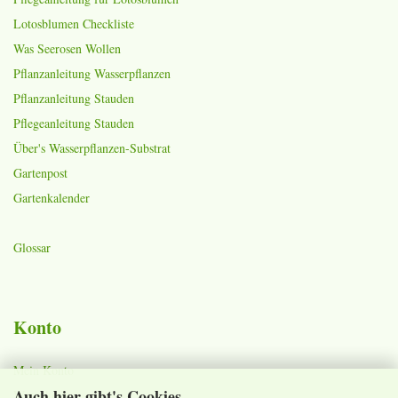
Lotosblumen Checkliste
Was Seerosen Wollen
Pflanzanleitung Wasserpflanzen
Pflanzanleitung Stauden
Pflegeanleitung Stauden
Über's Wasserpflanzen-Substrat
Gartenpost
Gartenkalender
Glossar
Konto
Mein Konto
Auch hier gibt's Cookies
Warenkorb