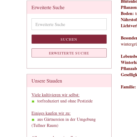
Blütenh
Erweiterte Suche
Pflanzen
Boden:
t
Nährstof
Erweiterte
Lichtver
Suche
Besonder
SUCHEN
wintergr
ERWEITERTE SUCHE
Lebensbe
Winterhä
Pflanzab
Geselligk
Unsere Stauden
Familie:
Viele kultivieren wir selbst:
torfreduziert und ohne Pestizide
Einiges kaufen wir zu:
aus Gärtnereien in der Umgebung
(Tullner Raum)