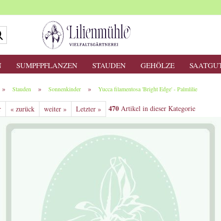
Suche...
N
SUMPFPFLANZEN
STAUDEN
GEHÖLZE
SAATGU
»
»
»
Stauden
Sonnenkinder
Yucca filamentosa 'Bright Edge' - Palmlilie
470
Artikel in dieser Kategorie
r
« zurück
weiter »
Letzter »