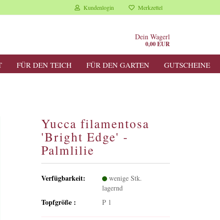
Kundenlogin
Merkzettel
Dein Wagerl
0,00 EUR
T
FÜR DEN TEICH
FÜR DEN GARTEN
GUTSCHEINE
Yucca filamentosa
'Bright Edge' -
Palmlilie
Verfügbarkeit:
wenige Stk.
lagernd
Topfgröße :
P 1