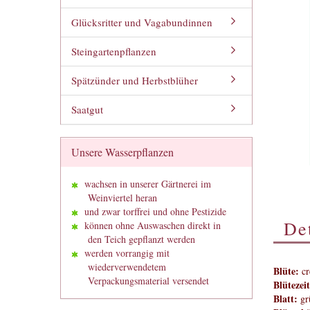
Glücksritter und Vagabundinnen
Steingartenpflanzen
Spätzünder und Herbstblüher
Saatgut
Unsere Wasserpflanzen
wachsen in unserer Gärtnerei im
Weinviertel heran
und zwar torffrei und ohne Pestizide
Det
können ohne Auswaschen direkt in
den Teich gepflanzt werden
werden vorrangig mit
wiederverwendetem
Blüte:
cr
Verpackungsmaterial versendet
Blütezeit
Blatt:
gr