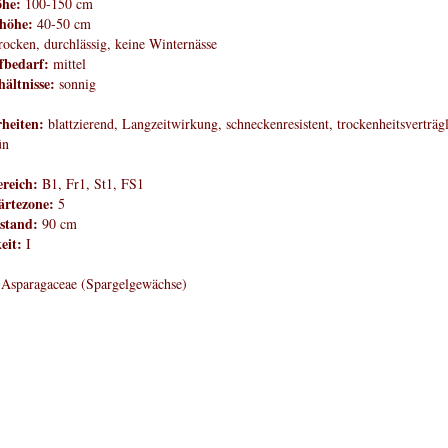
öhe:
100-150 cm
höhe:
40-50 cm
rocken, durchlässig, keine Winternässe
fbedarf:
mittel
hältnisse:
sonnig
heiten:
blattzierend, Langzeitwirkung, schneckenresistent, trockenheitsverträgl
ün
reich:
B1, Fr1, St1, FS1
rtezone:
5
stand:
90 cm
eit:
I
Asparagaceae (Spargelgewächse)