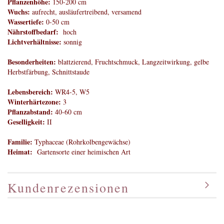
Pflanzenhöhe:
150-200 cm
Wuchs:
aufrecht, ausläufertreibend, versamend
Wassertiefe:
0-50 cm
Nährstoffbedarf:
hoch
Lichtverhältnisse:
sonnig
Besonderheiten:
blattzierend, Fruchtschmuck, Langzeitwirkung, gelbe
Herbstfärbung, Schnittstaude
Lebensbereich:
WR4-5, W5
Winterhärtezone:
3
Pflanzabstand:
40-60 cm
Geselligkeit:
II
Familie:
Typhaceae (Rohrkolbengewächse)
Heimat:
Gartensorte einer heimischen Art
Kundenrezensionen