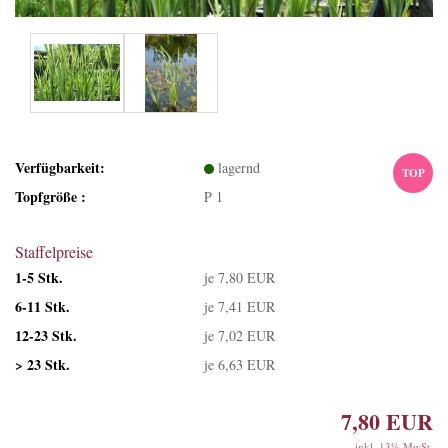
Verfügbarkeit:
lagernd
TOP
Topfgröße :
P 1
Staffelpreise
1-5 Stk.
je 7,80 EUR
6-11 Stk.
je 7,41 EUR
12-23 Stk.
je 7,02 EUR
> 23 Stk.
je 6,63 EUR
7,80 EUR
inkl. 13% MwSt.