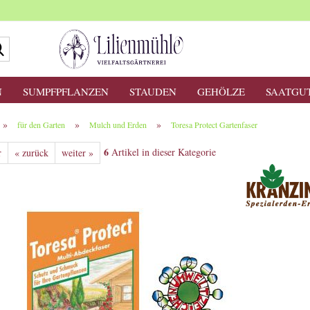
Suche...
N
SUMPFPFLANZEN
STAUDEN
GEHÖLZE
SAATGU
»
»
»
für den Garten
Mulch und Erden
Toresa Protect Gartenfaser
6
Artikel in dieser Kategorie
r
« zurück
weiter »