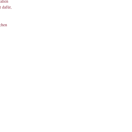
alien
 dafür,
chen