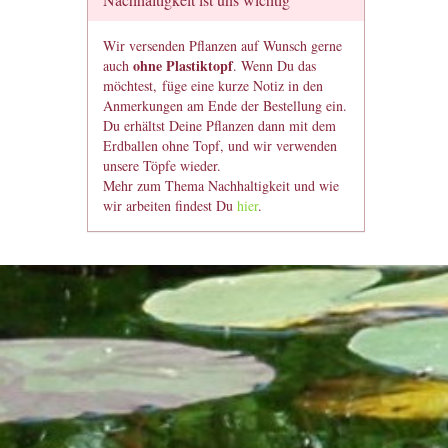
Wir versenden Pflanzen auf Wunsch gerne
ohne Plastiktopf
auch
. Wenn Du das
möchtest, füge eine kurze Notiz in den
Anmerkungen am Ende der Bestellung ein.
Du erhältst Deine Pflanzen dann mit dem
Erdballen ohne Topf, und wir verwenden
unsere Töpfe wieder.
Mehr zum Thema Nachhaltigkeit und wie
wir arbeiten findest Du
hier
.