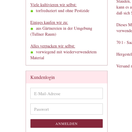
Stauden, 
Viele kultivieren wir selbst:
kann es a
torfreduziert und ohne Pestizide
daß sich
Einiges kaufen wir zu:
Dieses M
aus Gärtnereien in der Umgebung
verwende
(Tullner Raum)
70 l - Sa
Alles verpacken wir selbst:
vorwiegend mit wiederverwendetem
Hergestel
Material
Versand n
Kundenlogin
E-
Mail-
Adresse
Passwort
ANMELDEN