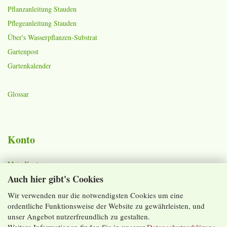
Pflanzanleitung Stauden
Pflegeanleitung Stauden
Über's Wasserpflanzen-Substrat
Gartenpost
Gartenkalender
Glossar
Konto
Mein Konto
Auch hier gibt's Cookies
Warenkorb
Merkzettel
Wir verwenden nur die notwendigsten Cookies um eine
ordentliche Funktionsweise der Website zu gewährleisten, und
Lieferzeiten und Versandkosten
unser Angebot nutzerfreundlich zu gestalten.
Weitere Informationen finden Sie in unserer
Datenschutzerklärung
.