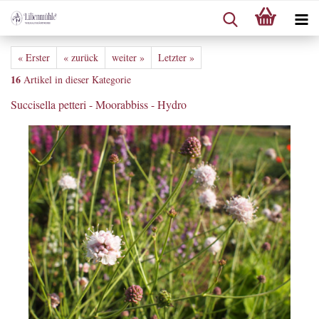
« Erster
« zurück
weiter »
Letzter »
16
Artikel in dieser Kategorie
Succisella petteri - Moorabbiss - Hydro