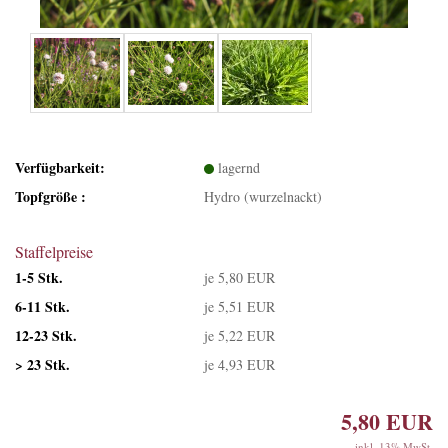
Verfügbarkeit:
lagernd
Topfgröße :
Hydro (wurzelnackt)
Staffelpreise
1-5 Stk.
je 5,80 EUR
6-11 Stk.
je 5,51 EUR
12-23 Stk.
je 5,22 EUR
> 23 Stk.
je 4,93 EUR
5,80 EUR
inkl. 13% MwSt.