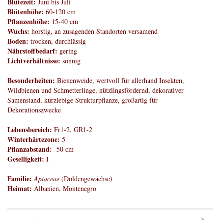
Blütezeit:
Juni bis Juli
Blütenhöhe:
60-120 cm
Pflanzenhöhe:
15-40 cm
Wuchs:
horstig, an zusagenden Standorten versamend
Boden:
trocken, durchlässig
Nährstoffbedarf:
gering
Lichtverhältnisse:
sonnig
Besonderheiten:
Bienenweide, wertvoll für allerhand Insekten,
Wildbienen und Schmetterlinge, nützlingsfördernd, dekorativer
Samenstand, kurzlebige Strukturpflanze, großartig für
Dekorationszwecke
Lebensbereich:
Fr1-2, GR1-2
Winterhärtezone:
5
Pflanzabstand:
50 cm
Geselligkeit:
I
Familie:
Apiaceae
(Doldengewächse)
Heimat:
Albanien, Montenegro