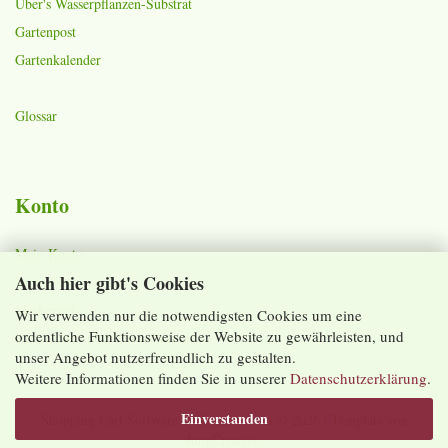
Über's Wasserpflanzen-Substrat
Gartenpost
Gartenkalender
Glossar
Konto
Mein Konto
Auch hier gibt's Cookies
Warenkorb
Merkzettel
Wir verwenden nur die notwendigsten Cookies um eine
ordentliche Funktionsweise der Website zu gewährleisten, und
Lieferzeiten und Versandkosten
unser Angebot nutzerfreundlich zu gestalten.
Weitere Informationen finden Sie in unserer
Datenschutzerklärung
.
Einverstanden
Shopping Cart Software
by Gambio.com © 2026 | Template von
JungCreative
.