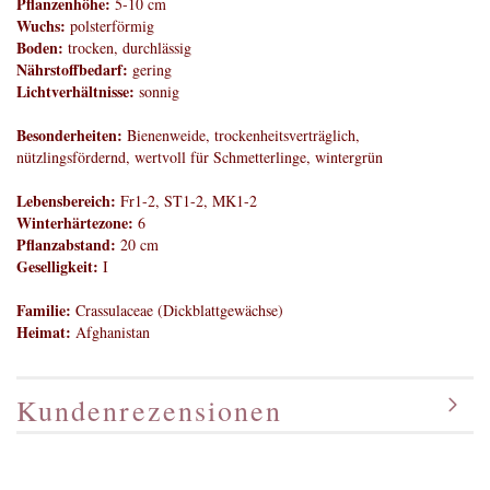
Pflanzenhöhe:
5-10 cm
Wuchs:
polsterförmig
Boden:
trocken, durchlässig
Nährstoffbedarf:
gering
Lichtverhältnisse:
sonnig
Besonderheiten:
Bienenweide, trockenheitsverträglich,
nützlingsfördernd, wertvoll für Schmetterlinge, wintergrün
Lebensbereich:
Fr1-2, ST1-2, MK1-2
Winterhärtezone:
6
Pflanzabstand:
20 cm
Geselligkeit:
I
Familie:
Crassulaceae (Dickblattgewächse)
Heimat:
Afghanistan
Kundenrezensionen