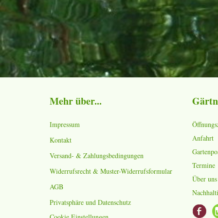
Mehr über...
Gärtn
Impressum
Öffnungs
Anfahrt
Kontakt
Gartenpo
Versand- & Zahlungsbedingungen
Termine
Widerrufsrecht & Muster-Widerrufsformular
Über uns
AGB
Nachhalti
Privatsphäre und Datenschutz
Cookie Einstellungen