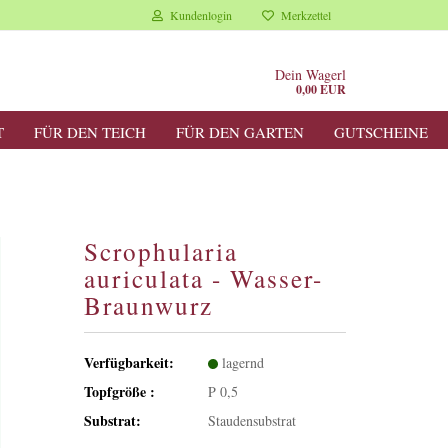
Kundenlogin
Merkzettel
Dein Wagerl
0,00 EUR
T
FÜR DEN TEICH
FÜR DEN GARTEN
GUTSCHEINE
Scrophularia
auriculata - Wasser-
Braunwurz
Verfügbarkeit:
lagernd
Topfgröße :
P 0,5
Substrat:
Staudensubstrat