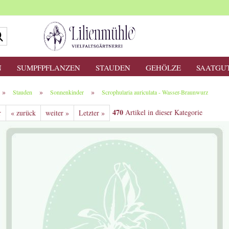
Suche...
N
SUMPFPFLANZEN
STAUDEN
GEHÖLZE
SAATGU
»
»
»
Stauden
Sonnenkinder
Scrophularia auriculata - Wasser-Braunwurz
470
Artikel in dieser Kategorie
r
« zurück
weiter »
Letzter »