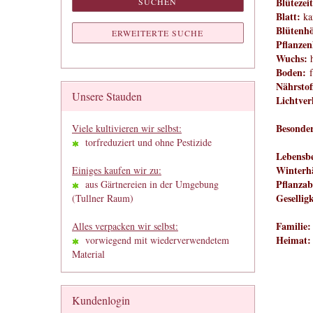
Blütezei
SUCHEN
Blatt:
ka
Blütenh
ERWEITERTE SUCHE
Pflanze
Wuchs:
Boden:
f
Nährstof
Unsere Stauden
Lichtver
Besonder
Viele kultivieren wir selbst:
torfreduziert und ohne Pestizide
Lebensb
Winterhä
Einiges kaufen wir zu:
Pflanzab
aus Gärtnereien in der Umgebung
Geselligk
(Tullner Raum)
Familie
Alles verpacken wir selbst:
Heimat:
vorwiegend mit wiederverwendetem
Material
Kundenlogin