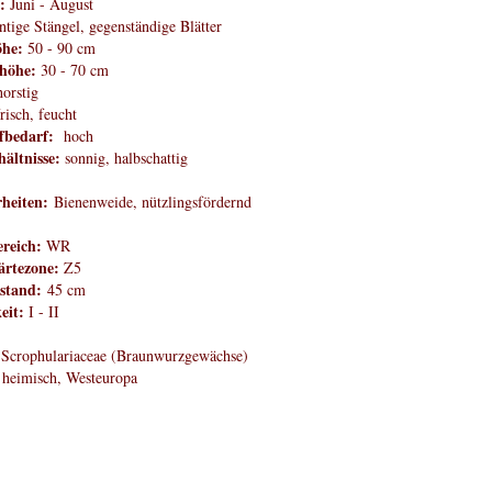
t:
Juni - August
ntige Stängel, gegenständige Blätter
öhe:
50 - 90 cm
nhöhe:
30 - 70 cm
horstig
risch, feucht
fbedarf:
hoch
hältnisse:
sonnig, halbschattig
heiten:
Bienenweide, nützlingsfördernd
ereich:
WR
rtezone:
Z5
stand:
45 cm
eit:
I - II
:
Scrophulariaceae (Braunwurzgewächse)
heimisch, Westeuropa