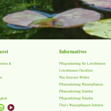
erei
Informatives
zeiten &
Pflegeanleitung für Lotosblumen
Lotosblumen Checkliste
st
Was Seerosen Wollen
Pflanzanleitung Wasserpflanzen
Pflanzanleitung Stauden
gkeit
Pflegeanleitung Stauden
Über's Wasserpflanzen-Substrat