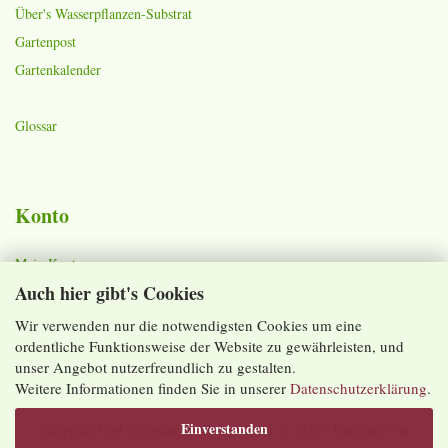
Über's Wasserpflanzen-Substrat
Gartenpost
Gartenkalender
Glossar
Konto
Mein Konto
Auch hier gibt's Cookies
Warenkorb
Merkzettel
Wir verwenden nur die notwendigsten Cookies um eine
ordentliche Funktionsweise der Website zu gewährleisten, und
Lieferzeiten und Versandkosten
unser Angebot nutzerfreundlich zu gestalten.
Weitere Informationen finden Sie in unserer
Datenschutzerklärung
.
Einverstanden
Shopping Cart Software
by Gambio.com © 2026 | Template von