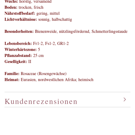
Wuchs:
horstig, versamend
Boden:
trocken, frisch
Nährstoffbedarf:
gering, mittel
Lichtverhältnisse:
sonnig, halbschattig
Besonderheiten:
Bienenweide, nützlingsfördernd, Schmetterlingsstaude
Lebensbereich:
Fr1-2, Fs1-2, GR1-2
Winterhärtezone:
5
Pflanzabstand:
25 cm
Geselligkeit:
II
Familie:
Rosaceae (Rosengewächse)
Heimat:
Eurasien, nordwestlichen Afrika; heimisch
Kundenrezensionen